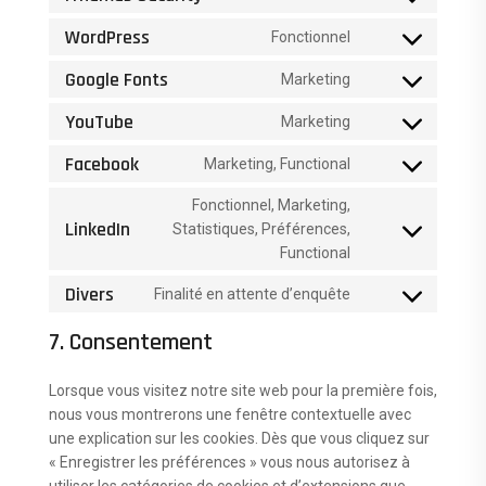
Consent
recaptcha
service
to
google-
WordPress
Fonctionnel
Consent
service
analytics
to
ithemes-
Google Fonts
Marketing
Consent
service
security
to
wordpress
YouTube
Marketing
Consent
service
to
google-
Facebook
Marketing, Functional
Consent
service
fonts
to
youtube
Fonctionnel, Marketing,
service
LinkedIn
Statistiques, Préférences,
Consent
facebook
Functional
to
service
Divers
Finalité en attente d’enquête
Consent
linkedin
to
7. Consentement
service
divers
Lorsque vous visitez notre site web pour la première fois,
nous vous montrerons une fenêtre contextuelle avec
une explication sur les cookies. Dès que vous cliquez sur
« Enregistrer les préférences » vous nous autorisez à