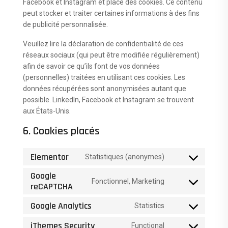
Facebook et Instagram et place des cookies. Ce contenu
peut stocker et traiter certaines informations à des fins
de publicité personnalisée.
Veuillez lire la déclaration de confidentialité de ces
réseaux sociaux (qui peut être modifiée régulièrement)
afin de savoir ce qu’ils font de vos données
(personnelles) traitées en utilisant ces cookies. Les
données récupérées sont anonymisées autant que
possible. LinkedIn, Facebook et Instagram se trouvent
aux États-Unis.
6. Cookies placés
Elementor
Statistiques (anonymes)
Consent
to
Google
Fonctionnel, Marketing
service
Consent
reCAPTCHA
elementor
to
Google Analytics
Statistics
service
Consent
google-
to
iThemes Security
Functional