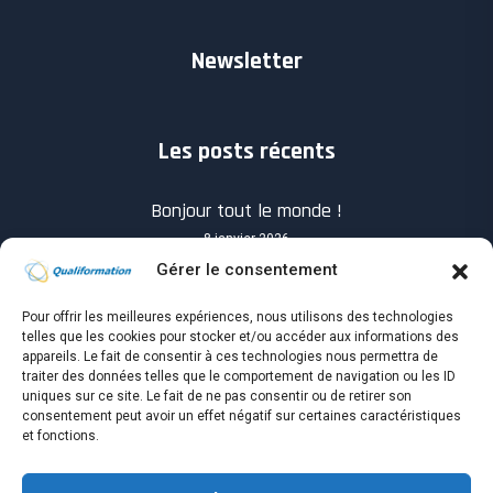
Newsletter
Les posts récents
Bonjour tout le monde !
8 janvier 2026
Gérer le consentement
Pour offrir les meilleures expériences, nous utilisons des technologies
telles que les cookies pour stocker et/ou accéder aux informations des
appareils. Le fait de consentir à ces technologies nous permettra de
traiter des données telles que le comportement de navigation ou les ID
Know you How will success when it shows up?
uniques sur ce site. Le fait de ne pas consentir ou de retirer son
4 avril 2021
consentement peut avoir un effet négatif sur certaines caractéristiques
et fonctions.