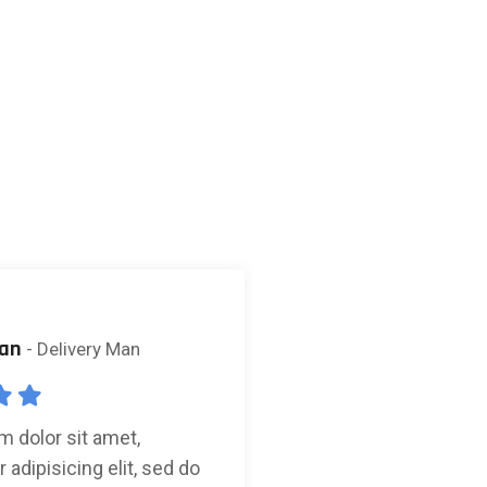
ran
Clarence Wesley
- Delivery Man
- 
 dolor sit amet,
Lorem ipsum dolor s
adipisicing elit, sed do
consectetur adipisici