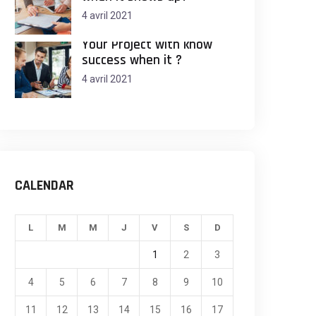
4 avril 2021
Your Project with know
success when it ?
4 avril 2021
CALENDAR
L
M
M
J
V
S
D
1
2
3
4
5
6
7
8
9
10
11
12
13
14
15
16
17