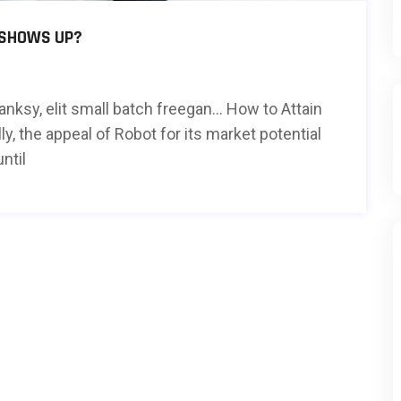
 SHOWS UP?
nksy, elit small batch freegan… How to Attain
y, the appeal of Robot for its market potential
ntil