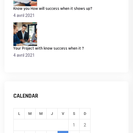
Know you How will success when it shows up?
4 avril 2021
Your Project with know success when it ?
4 avril 2021
CALENDAR
L
M
M
J
V
S
D
1
2