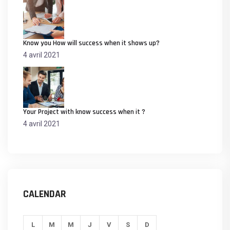
Know you How will success when it shows up?
4 avril 2021
Your Project with know success when it ?
4 avril 2021
CALENDAR
L
M
M
J
V
S
D